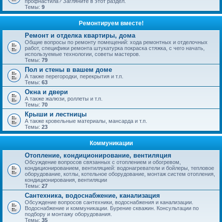
профнастила? Загляните в этот раздел.
Темы:
9
Ремонтируем вместе!
Ремонт и отделка квартиры, дома
Общие вопросы по ремонту помещений: хода ремонтных и отделочных
работ, специфики ремонта штукатурка покраска стяжка, с чего начать,
используемые технологии, советы мастеров.
Темы:
79
Пол и стены в вашем доме
А также перегородки, перекрытия и т.п.
Темы:
63
Окна и двери
А также жалюзи, роллеты и т.п.
Темы:
70
Крыши и лестницы
А также кровельные материалы, мансарда и т.п.
Темы:
23
Коммуникации
Отопление, кондиционирование, вентиляция
Обсуждение вопросов связанных с отоплением и обогревом,
кондиционированием, вентиляцией: водонагреватели и бойлеры, тепловое
оборудование, котлы, котельное оборудование, монтаж систем отопления,
кондиционирования, вентиляции
Темы:
27
Сантехника, водоснабжение, канализация
Обсуждение вопросов сантехники, водоснабжения и канализации.
Водоснабжение и коммуникации. Бурение скважин. Консультации по
подбору и монтажу оборудования.
Темы:
35