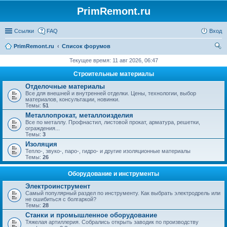
PrimRemont.ru
Ссылки
FAQ
Вход
PrimRemont.ru
Список форумов
ои
Текущее время: 11 авг 2026, 06:47
ск
Строительные материалы
Отделочные материалы
Все для внешней и внутренней отделки. Цены, технологии, выбор
материалов, консультации, новинки.
Темы:
51
Металлопрокат, металлоизделия
Все по металлу. Профнастил, листовой прокат, арматура, решетки,
ограждения...
Темы:
3
Изоляция
Тепло-, звуко-, паро-, гидро- и другие изоляционные материалы
Темы:
26
Оборудование и инструменты
Электроинструмент
Самый популярный раздел по инструменту. Как выбрать электродрель или
не ошибиться с болгаркой?
Темы:
28
Станки и промышленное оборудование
Тяжелая артиллерия. Собрались открыть заводик по производству