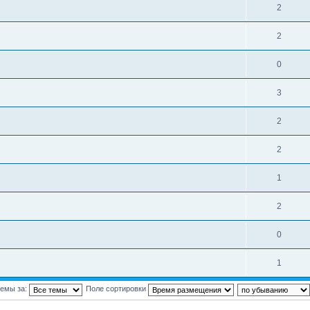
2
2
0
3
2
2
1
2
0
1
темы за:
Поле сортировки