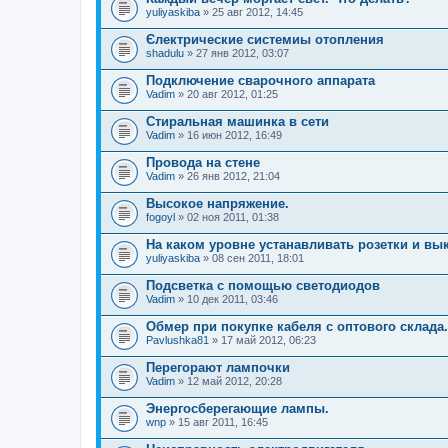
yuliyaskiba
» 25 авг 2012, 14:45
Єлектрические системиы отопления
shadulu
» 27 янв 2012, 03:07
Подключение сварочного аппарата
Vadim
» 20 авг 2012, 01:25
Стиральная машинка в сети
Vadim
» 16 июн 2012, 16:49
Провода на стене
Vadim
» 26 янв 2012, 21:04
Высокое напряжение.
fogoyl
» 02 ноя 2011, 01:38
На каком уровне устанавливать розетки и в
yuliyaskiba
» 08 сен 2011, 18:01
Подсветка с помощью светодиодов
Vadim
» 10 дек 2011, 03:46
Обмер при покупке кабеля с оптового склада.
Pavlushka81
» 17 май 2012, 06:23
Перегорают лампочки
Vadim
» 12 май 2012, 20:28
Энергосберегающие лампы.
wnp
» 15 авг 2011, 16:45