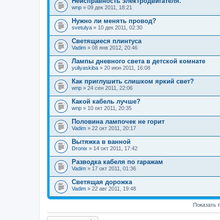
Неисправность электродвигателя.
wnp
» 09 дек 2011, 18:21
Нужно ли менять провод?
svetulya
» 10 дек 2011, 02:30
Светящиеся плинтуса
Vadim
» 08 янв 2012, 20:46
Лампы дневного света в детской комнате
yuliyaskiba
» 20 июн 2011, 16:08
Как приглушить слишком яркий свет?
wnp
» 24 сен 2011, 22:06
Какой кабель лучше?
wnp
» 10 окт 2011, 20:35
Половина лампочек не горит
Vadim
» 22 окт 2011, 20:17
Вытяжка в ванной
Dronix
» 14 окт 2011, 17:42
Разводка кабеля по гаражам
Vadim
» 17 окт 2011, 01:36
Светящая дорожка
Vadim
» 22 авг 2011, 19:48
Показать 