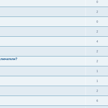
0
2
0
2
4
2
ыключатели?
2
1
1
2
6