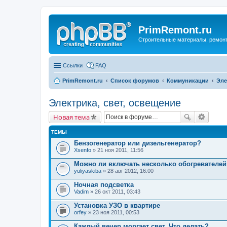
PrimRemont.ru
Строительные материалы, ремонт 
Ссылки
FAQ
PrimRemont.ru
Список форумов
Коммуникации
Эле
Электрика, свет, освещение
Новая тема
ТЕМЫ
Бензогенератор или дизельгенератор?
Xsenfo
» 21 ноя 2011, 11:56
Можно ли включать несколько обогревателе
yuliyaskiba
» 28 авг 2012, 16:00
Ночная подсветка
Vadim
» 26 окт 2011, 03:43
Установка УЗО в квартире
orfey
» 23 ноя 2011, 00:53
Каждый вечер моргает свет. Что делать?