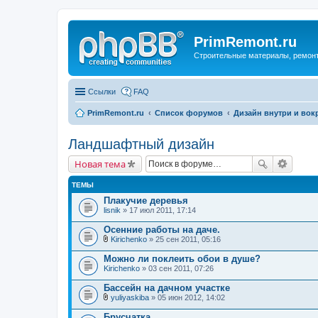
PrimRemont.ru
Строительные материалы, ремонт 
Ссылки
FAQ
PrimRemont.ru
Список форумов
Дизайн внутри и вок
Ландшафтный дизайн
Новая тема
ТЕМЫ
Плакучие деревья
lisnik
» 17 июл 2011, 17:14
Осенние работы на даче.
Kirichenko
» 25 сен 2011, 05:16
В
л
Можно ли поклеить обои в душе?
о
Kirichenko
» 03 сен 2011, 07:26
ж
е
Бассейн на дачном участке
н
и
yuliyaskiba
» 05 июн 2012, 14:02
В
я
л
Брусчатка