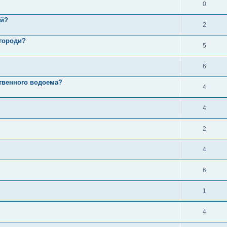
0
ый?
2
згороди?
5
6
ственного водоема?
4
4
2
4
6
1
4