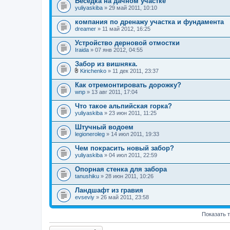
Беседка на дачном участке
о
yuliyaskiba
» 29 май 2011, 10:10
ж
е
компания по дренажу участка и фундамента
н
dreamer
и
» 11 май 2012, 16:25
я
Устройство дерновой отмостки
Iraida
» 07 янв 2012, 04:55
Забор из вишняка.
Kirichenko
» 11 дек 2011, 23:37
В
л
Как отремонтировать дорожку?
о
wnp
» 13 авг 2011, 17:04
ж
е
Что такое альпийская горка?
н
yuliyaskiba
и
» 23 июн 2011, 11:25
я
Штучный водоем
legioneroleg
» 14 июл 2011, 19:33
Чем покрасить новый забор?
yuliyaskiba
» 04 июл 2011, 22:59
Опорная стенка для забора
tanushiku
» 28 июн 2011, 10:26
Ландшафт из гравия
evseviy
» 26 май 2011, 23:58
Показать 