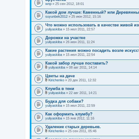
о
wnp
» 25 сен 2012, 18:01
ж
е
Какой дом лучше: Каменный? или Деревянн
н
suyunbek2012
и
» 25 июн 2012, 15:16
я
Что можно использовать в качестве живой и
yuliyaskiba
» 15 июл 2011, 22:57
Дорожки на участке
yuliyaskiba
» 26 июн 2011, 11:24
Какие растения можно посадить возле искус
yuliyaskiba
» 15 июл 2011, 22:54
Какой забор лучше поставить?
yuliyaskiba
» 08 авг 2011, 14:14
В
л
Цветы на даче
о
Kirichenko
» 20 дек 2011, 12:32
ж
В
е
л
Клумба в тени
н
о
и
yuliyaskiba
» 22 авг 2011, 14:21
ж
В
я
е
л
Будка для собаки?
н
о
yuliyaskiba
и
» 15 июл 2011, 22:59
ж
я
е
Как оформить клумбу?
н
yuliyaskiba
и
» 15 янв 2012, 11:16
я
Удаление старых деревьев.
Kirichenko
» 25 сен 2011, 05:46
В
л