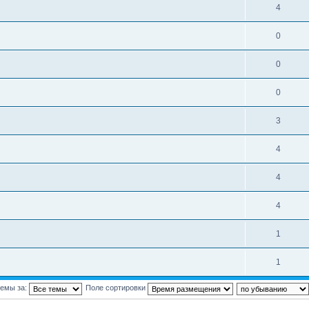
4
0
0
0
3
4
4
4
1
1
темы за:
Поле сортировки