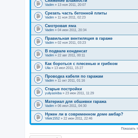
Снижение влажности
Vadim
» 13 ноя 2011, 20:07
Срезать часть бетонной плиты
Vadim
» 11 ноя 2011, 02:23
Смотровая яма
Vadim
» 04 июн 2011, 20:34
Правильная вентиляция в гараже
Vadim
» 02 ноя 2011, 03:23
В подвале конденсат
Vadim
» 22 авг 2011, 00:11
Как бороться с плесенью и грибком
Ulia
» 13 июл 2011, 15:27
Проводка кабеля по гаражам
Vadim
» 11 окт 2011, 01:16
Старые постройки
yuliyaskiba
» 23 июн 2011, 11:29
Материал для обшивки гаража
Vadim
» 06 июл 2011, 04:30
Нужен ли в современном доме амбар?
Vitek1552
» 22 июн 2011, 22:46
Показать 