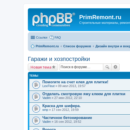
PrimRemont.ru
Строительные материалы, ремонт 
Ссылки
FAQ
PrimRemont.ru
Список форумов
Дизайн внутри и вок
Гаражи и хозпостройки
Новая тема
ТЕМЫ
Помогите на счет клея для плитки!
LexFlout
» 09 июл 2013, 19:57
Отделать смотровую яму клеем для плитки
Vadim
» 27 июн 2012, 22:10
Краска для шифера.
wnp
» 17 сен 2012, 19:59
Частичное бетонирование
Vadim
» 16 сен 2012, 19:52
Ворота