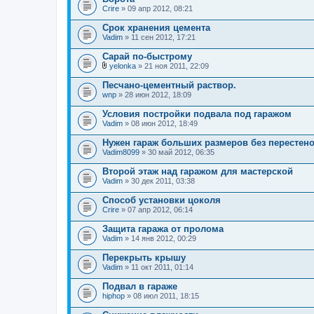
Crire
» 09 апр 2012, 08:21
Срок хранения цемента
Vadim
» 11 сен 2012, 17:21
Сарай по-быстрому
yelonka
» 21 ноя 2011, 22:09
В
л
Песчано-цементный раствор.
о
wnp
» 28 июн 2012, 18:09
ж
е
Условия постройки подвала под гаражом
н
Vadim
и
» 08 июн 2012, 18:49
я
Нужен гараж больших размеров без перестенок 
Vadim8099
» 30 май 2012, 06:35
Второй этаж над гаражом для мастерской
Vadim
» 30 дек 2011, 03:38
Способ установки цоколя
Crire
» 07 апр 2012, 06:14
Защита гаража от пролома
Vadim
» 14 янв 2012, 00:29
Перекрыть крышу
Vadim
» 11 окт 2011, 01:14
Подвал в гараже
hiphop
» 08 июл 2011, 18:15