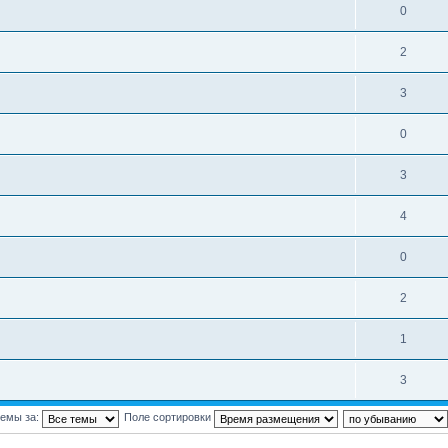
0
2
3
0
3
4
0
2
1
3
темы за:
Поле сортировки