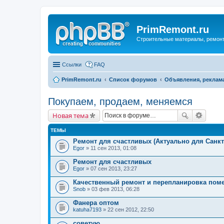
PrimRemont.ru
Строительные материалы, ремонт 
Ссылки
FAQ
PrimRemont.ru
Список форумов
Объявления, реклама
Покупаем, продаем, меняемся
Новая тема
ТЕМЫ
Ремонт для счастливых (Актуально для Санкт
Egor
» 11 сен 2013, 01:08
Ремонт для счастливых
Egor
» 07 сен 2013, 23:27
Качественный ремонт и перепланировка пом
Snob
» 03 фев 2013, 06:28
Фанера оптом
katuha7193
» 22 сен 2012, 22:50
советую