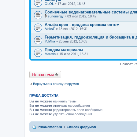
OLOL
» 17 авг 2012, 18:43
Солнечные водонагревательные системы для
sunenergy
» 03 июл 2012, 18:42
В
л
Альфа-креп - продажа крепежа оптом
о
AleksF
» 13 июн 2012, 16:31
ж
е
Герметизация, гидроизоляция и биозащита в 
н
Yuli4ka
и
» 25 янв 2012, 18:05
я
Продам материалы
Maratin
» 15 июл 2011, 15:31
Показать 
Новая тема
Вернуться к списку форумов
ПРАВА ДОСТУПА
Вы
не можете
начинать темы
Вы
не можете
отвечать на сообщения
Вы
не можете
редактировать свои сообщения
Вы
не можете
удалять свои сообщения
PrimRemont.ru
Список форумов