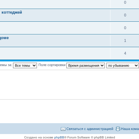
0
 коттеджей
0
0
доме
1
4
темы за:
Поле сортировки
Связаться с администрацией
Наша кома
Создано на основе
phpBB
® Forum Software © phpBB Limited