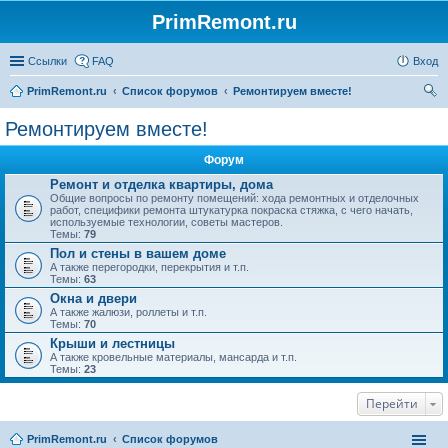
PrimRemont.ru
Ссылки
FAQ
Вход
PrimRemont.ru
Список форумов
Ремонтируем вместе!
ои
Ремонтируем вместе!
ск
Форум
Ремонт и отделка квартиры, дома
Общие вопросы по ремонту помещений: хода ремонтных и отделочных
работ, специфики ремонта штукатурка покраска стяжка, с чего начать,
используемые технологии, советы мастеров.
Темы:
79
Пол и стены в вашем доме
А также перегородки, перекрытия и т.п.
Темы:
63
Окна и двери
А также жалюзи, роллеты и т.п.
Темы:
70
Крыши и лестницы
А также кровельные материалы, мансарда и т.п.
Темы:
23
Перейти
PrimRemont.ru
Список форумов