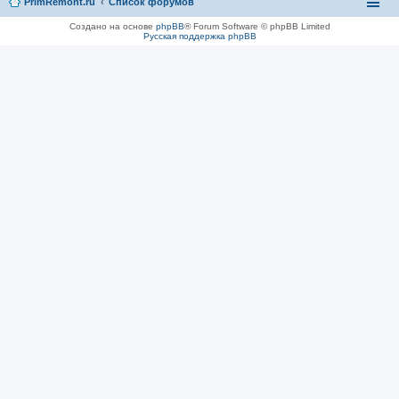
PrimRemont.ru
Список форумов
Создано на основе
phpBB
® Forum Software © phpBB Limited
Русская поддержка phpBB