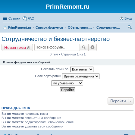
PrimRemont.ru
Ссылки
FAQ
Вход
PrimRemont.ru
Список форумов
Объявления, реклама, партнерство
Сотрудничество и бизнес-партнерство
ои
Сотрудничество и бизнес-партнерство
ск
Новая тема
0 тем • Страница
1
из
1
В этом форуме нет сообщений.
Показать темы за:
Поле сортировки
Перейти
ПРАВА ДОСТУПА
Вы
не можете
начинать темы
Вы
не можете
отвечать на сообщения
Вы
не можете
редактировать свои сообщения
Вы
не можете
удалять свои сообщения