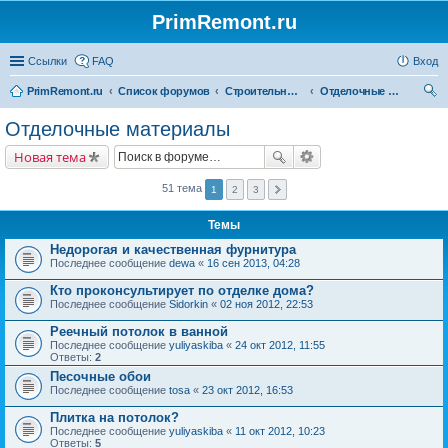
PrimRemont.ru
Ссылки
FAQ
Вход
PrimRemont.ru
Список форумов
Строительные материалы
Отделочные материалы
ои
Отделочные материалы
ск
Новая тема
51 тема
1
2
3
Темы
Недорогая и качественная фурнитура
Последнее сообщение
dewa
«
16 сен 2013, 04:28
Кто проконсультирует по отделке дома?
Последнее сообщение
Sidorkin
«
02 ноя 2012, 22:53
Реечный потолок в ванной
Последнее сообщение
yuliyaskiba
«
24 окт 2012, 11:55
Ответы:
2
Песочные обои
Последнее сообщение
tosa
«
23 окт 2012, 16:53
Плитка на потолок?
Последнее сообщение
yuliyaskiba
«
11 окт 2012, 10:23
Ответы:
5