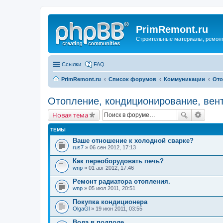
PrimRemont.ru
Строительные материалы, ремонт 
Ссылки
FAQ
PrimRemont.ru
Список форумов
Коммуникации
Ото
Отопление, кондиционирование, вен
Новая тема
ТЕМЫ
Ваше отношение к холодной сварке?
rus7
» 06 сен 2012, 17:13
Как переоборудовать печь?
wnp
» 01 авг 2012, 17:46
Ремонт радиатора отопления.
wnp
» 05 июл 2011, 20:51
Покупка кондиционера
OlgaGl
» 19 июн 2011, 03:55
Вода в подполе