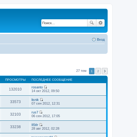
Вход
27 тем
1
2
ПРОСМОТРЫ
ПОСЛЕДНЕЕ СООБЩЕНИЕ
rosanto
132010
П
14 окт 2012, 09:50
е
р
lisnik
е
33573
П
07 сен 2012, 12:31
й
е
т
р
rus7
и
е
32103
П
06 сен 2012, 17:05
к
й
е
п
т
р
о
IlStIr
и
е
33238
с
П
28 авг 2012, 02:28
к
й
л
е
п
т
е
р
о