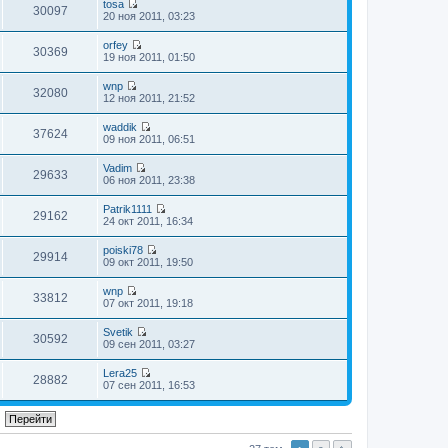
м
е
tosa
и
д
о
е
30097
с
у
П
н
20 ноя 2011, 03:23
к
н
б
й
л
с
е
и
п
е
щ
т
е
о
р
ю
о
м
е
orfey
и
д
о
е
30369
с
у
П
н
19 ноя 2011, 01:50
к
н
б
й
л
с
е
и
п
е
щ
т
е
о
р
ю
о
м
е
wnp
и
д
о
е
32080
с
у
П
н
12 ноя 2011, 21:52
к
н
б
й
л
с
е
и
п
е
щ
т
е
о
р
ю
о
м
е
waddik
и
д
о
е
37624
с
у
П
н
09 ноя 2011, 06:51
к
н
б
й
л
с
е
и
п
е
щ
т
е
о
р
ю
о
м
е
Vadim
и
д
о
е
29633
с
у
П
н
06 ноя 2011, 23:38
к
н
б
й
л
с
е
и
п
е
щ
т
е
о
р
ю
о
м
е
Patrik1111
и
д
о
е
29162
с
у
П
н
24 окт 2011, 16:34
к
н
б
й
л
с
е
и
п
е
щ
т
е
о
р
ю
о
м
е
poiski78
и
д
о
е
29914
с
у
П
н
09 окт 2011, 19:50
к
н
б
й
л
с
е
и
п
е
щ
т
е
о
р
ю
о
м
е
wnp
и
д
о
е
33812
с
у
П
н
07 окт 2011, 19:18
к
н
б
й
л
с
е
и
п
е
щ
т
е
о
р
ю
о
м
е
Svetik
и
д
о
е
30592
с
у
П
н
09 сен 2011, 03:27
к
н
б
й
л
с
е
и
п
е
щ
т
е
о
р
ю
о
м
е
Lera25
и
д
о
е
28882
с
у
П
н
07 сен 2011, 16:53
к
н
б
й
л
с
е
и
п
е
щ
т
е
о
р
ю
о
м
е
и
д
о
е
с
у
н
к
н
б
й
л
с
и
п
е
щ
т
е
о