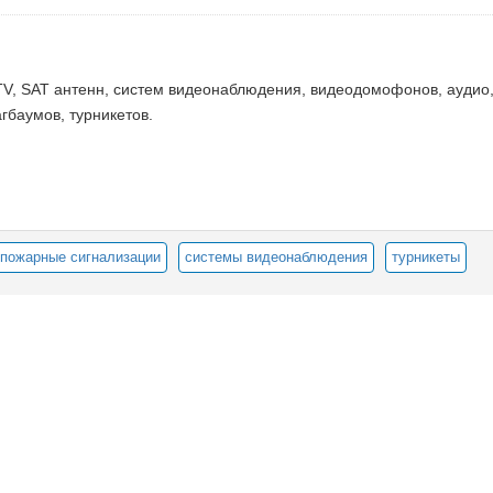
TV, SAT антенн, систем видеонаблюдения, видеодомофонов, аудио,
баумов, турникетов.
пожарные сигнализации
системы видеонаблюдения
турникеты