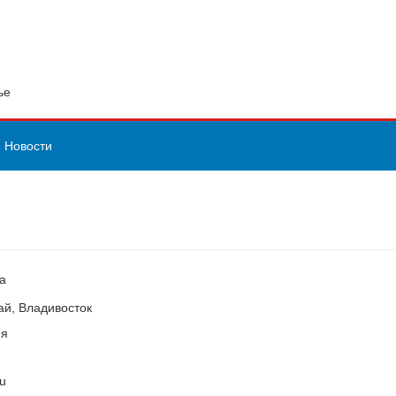
ье
Новости
да
ай, Владивосток
мя
ru