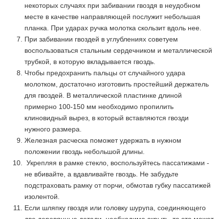
некоторых случаях при забивании гвоздя в неудобном
месте в качестве направляющей послужит небольшая
планка. При ударах ручка молотка скользит вдоль нее.
При забивании гвоздей в углублениях советуем
воспользоваться стальным сердечником и металлической
трубкой, в которую вкладывается гвоздь.
Чтобы предохранить пальцы от случайного удара
молотком, достаточно изготовить простейший держатель
для гвоздей. В металлической пластинке длиной
примерно 100-150 мм необходимо пропилить
клиновидный вырез, в который вставляются гвозди
нужного размера.
Железная расческа поможет удержать в нужном
положении гвоздь небольшой длины.
Укрепляя в рамке стекло, воспользуйтесь пассатижами -
не вбивайте, а вдавливайте гвоздь. Не забудьте
подстраховать рамку от порчи, обмотав губку пассатижей
изолентой.
Если шляпку гвоздя или головку шурупа, соединяющего
две деревянные детали, необходимо скрыть, то это может