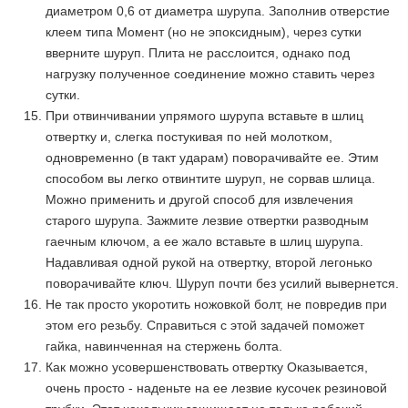
диаметром 0,6 от диаметра шурупа. Заполнив отверстие
клеем типа Момент (но не эпоксидным), через сутки
вверните шуруп. Плита не расслоится, однако под
нагрузку полученное соединение можно ставить через
сутки.
При отвинчивании упрямого шурупа вставьте в шлиц
отвертку и, слегка постукивая по ней молотком,
одновременно (в такт ударам) поворачивайте ее. Этим
способом вы легко отвинтите шуруп, не сорвав шлица.
Можно применить и другой способ для извлечения
старого шурупа. Зажмите лезвие отвертки разводным
гаечным ключом, а ее жало вставьте в шлиц шурупа.
Надавливая одной рукой на отвертку, второй легонько
поворачивайте ключ. Шуруп почти без усилий вывернется.
Не так просто укоротить ножовкой болт, не повредив при
этом его резьбу. Справиться с этой задачей поможет
гайка, навинченная на стержень болта.
Как можно усовершенствовать отвертку Оказывается,
очень просто - наденьте на ее лезвие кусочек резиновой