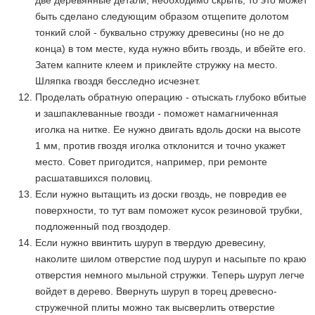
быть сделано следующим образом отщепите долотом
тонкий слой - буквально стружку древесины (но не до
конца) в том месте, куда нужно вбить гвоздь, и вбейте его.
Затем капните клеем и приклейте стружку на место.
Шляпка гвоздя бесследно исчезнет.
Проделать обратную операцию - отыскать глубоко вбитые
и зашпаклеванные гвозди - поможет намагниченная
иголка на нитке. Ее нужно двигать вдоль доски на высоте
1 мм, против гвоздя иголка отклонится и точно укажет
место. Совет пригодится, например, при ремонте
расшатавшихся половиц.
Если нужно вытащить из доски гвоздь, не повредив ее
поверхности, то тут вам поможет кусок резиновой трубки,
подложенный под гвоздодер.
Если нужно ввинтить шуруп в твердую древесину,
наколите шилом отверстие под шуруп и насыпьте по краю
отверстия немного мыльной стружки. Теперь шуруп легче
войдет в дерево. Ввернуть шуруп в торец древесно-
стружечной плиты можно так высверлить отверстие