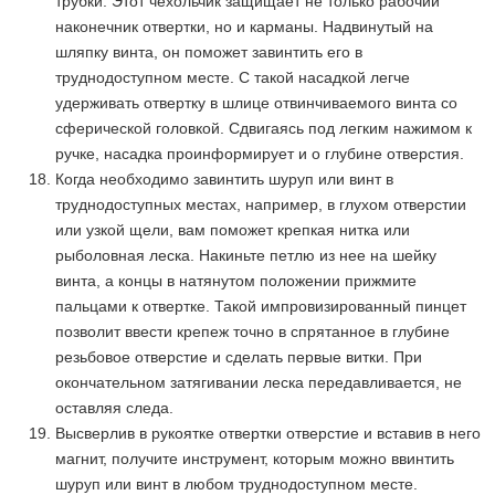
трубки. Этот чехольчик защищает не только рабочий
наконечник отвертки, но и карманы. Надвинутый на
шляпку винта, он поможет завинтить его в
труднодоступном месте. С такой насадкой легче
удерживать отвертку в шлице отвинчиваемого винта со
сферической головкой. Сдвигаясь под легким нажимом к
ручке, насадка проинформирует и о глубине отверстия.
Когда необходимо завинтить шуруп или винт в
труднодоступных местах, например, в глухом отверстии
или узкой щели, вам поможет крепкая нитка или
рыболовная леска. Накиньте петлю из нее на шейку
винта, а концы в натянутом положении прижмите
пальцами к отвертке. Такой импровизированный пинцет
позволит ввести крепеж точно в спрятанное в глубине
резьбовое отверстие и сделать первые витки. При
окончательном затягивании леска передавливается, не
оставляя следа.
Высверлив в рукоятке отвертки отверстие и вставив в него
магнит, получите инструмент, которым можно ввинтить
шуруп или винт в любом труднодоступном месте.