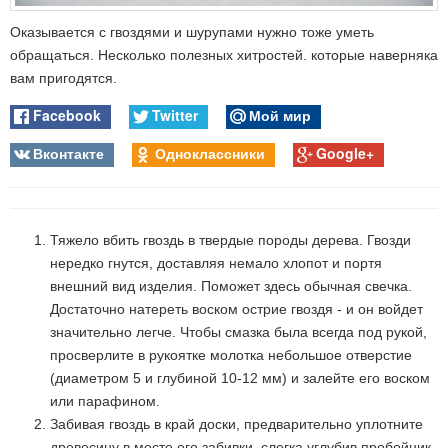
Оказывается с гвоздями и шурупами нужно тоже уметь
обращаться. Несколько полезных хитростей. которые наверняка
вам пригодятся.
Facebook
Twitter
Мой мир
Вконтакте
Одноклассники
Google+
Тяжело вбить гвоздь в твердые породы дерева. Гвозди
нередко гнутся, доставляя немало хлопот и портя
внешний вид изделия. Поможет здесь обычная свечка.
Достаточно натереть воском острие гвоздя - и он войдет
значительно легче. Чтобы смазка была всегда под рукой,
просверлите в рукоятке молотка небольшое отверстие
(диаметром 5 и глубиной 10-12 мм) и залейте его воском
или парафином.
Забивая гвоздь в край доски, предварительно уплотните
древесину в месте его забивки, слегка углубив пробойник