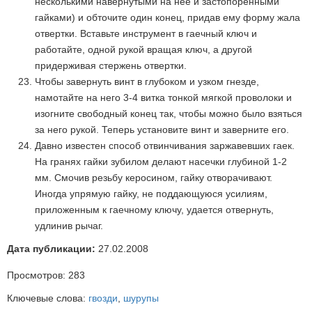
несколькими навернутыми на нее и застопоренными
гайками) и обточите один конец, придав ему форму жала
отвертки. Вставьте инструмент в гаечный ключ и
работайте, одной рукой вращая ключ, а другой
придерживая стержень отвертки.
Чтобы завернуть винт в глубоком и узком гнезде,
намотайте на него 3-4 витка тонкой мягкой проволоки и
изогните свободный конец так, чтобы можно было взяться
за него рукой. Теперь установите винт и заверните его.
Давно известен способ отвинчивания заржавевших гаек.
На гранях гайки зубилом делают насечки глубиной 1-2
мм. Смочив резьбу керосином, гайку отворачивают.
Иногда упрямую гайку, не поддающуюся усилиям,
приложенным к гаечному ключу, удается отвернуть,
удлинив рычаг.
Дата публикации:
27.02.2008
Просмотров:
283
Ключевые слова:
гвозди
,
шурупы