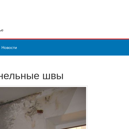
ье
Новости
анельные швы