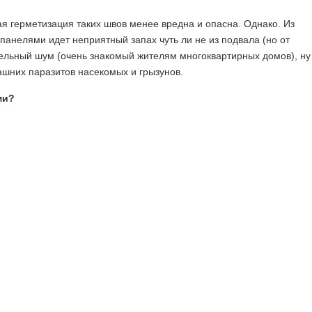
я герметизация таких швов менее вредна и опасна. Однако. Из
анелями идет неприятный запах чуть ли не из подвала (но от
тельный шум (очень знакомый жителям многоквартирных домов), ну
машних паразитов насекомых и грызунов.
ми
?