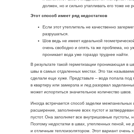
должен, но и сильно утапливать его тоже не 
Этот способ имеет ряд недостатков
Если этот утеплитель не качественно загермет
разрушаться.
Шов ведь не имеет идеальной геометрической 
очень свободно и опять та же проблема, но у
проникает вода уже гораздо труднее найти.
В результате такой герметизации проникающая в ш
швы в самых отдаленных местах. Это так называемы
сделали еще хуже. Представьте – вода попала под м
в квартиру или замерзла и лед разорвал заделанны
может испортиться значительное количество швов.
И
ногда встречается способ заделки межпанельных 
расширение, заполнение всех пустот и затвердевани
пустот. Она заполняет все внутришовные пустоты, 
Поэтому недостатки в швах, утепленных пеной, не 
и отличным теплоизолятором. Этот вариант очень х