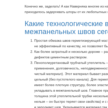
Конечно же, заделать! А как Наверняка многие из н
приходилось задергивать шторы от их любопытных 
Какие технологические 
межпанельных швов сег
Простая обмазка швов герметизирующей маст
не эффективный по качеству, но позволяет бы
Как более затратный и несколько дороже – ра
дефектов цементным раствором.
Пенополиуретановый трубчатый утеплитель – 
применения, долговечность, неподверженност
чистый материал). Этот материал бывает ра
цельный (без пустотелого канала). Для герм
имеет более плотную структуру, более эласти
укладывать в межпанельный шов. Главное при
толщина этой утеплительной трубки несколько
нельзя – он быстро теряет свои свойства) и 
и заполняет шов. Укладывается материал так, 