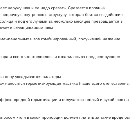
пает наружу шва и ее надо срезать. Срезается прочный
 непрочную внутреннюю структуру, которая боится воздействия
олнца и под его лучами за несколько месяцев превращается в
никает в незащищенные швы.
 межпанельных швов комбинированный, получивший название
ора и всего что отслоилось и отвалилось за предшествующее
на пену укладывается вилатерм
га» наносится герметизирующая мастика (чаще всего отечественны
эффект вредной герметизации и получается теплый и сухой шов на
опросом кто и в какой пропорции должен платить за такие вроде бы