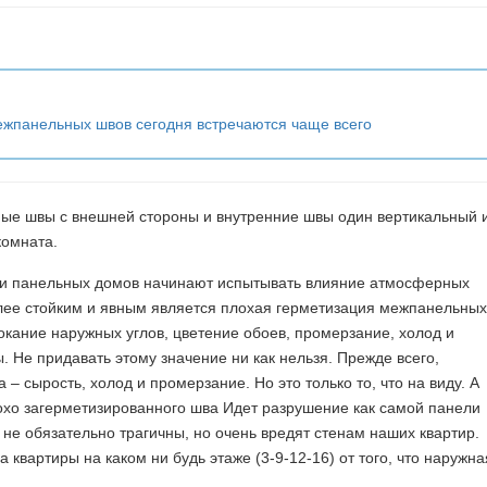
ежпанельных швов сегодня встречаются чаще всего
ные швы с внешней стороны и внутренние швы один вертикальный 
комната.
ли панельных домов начинают испытывать влияние атмосферных
олее стойким и явным является плохая герметизация межпанельных
кание наружных углов, цветение обоев, промерзание, холод и
ы. Не придавать этому значение ни как нельзя. Прежде всего,
– сырость, холод и промерзание. Но это только то, что на виду. А
лохо загерметизированного шва Идет разрушение как самой панели
не обязательно трагичны, но очень вредят стенам наших квартир.
 квартиры на каком ни будь этаже (3-9-12-16) от того, что наружна