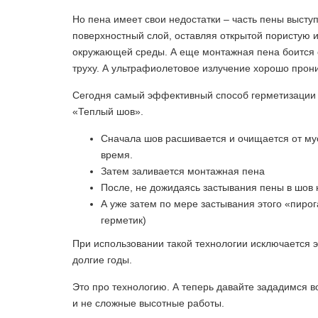
Но пена имеет свои недостатки – часть пены высту
поверхностный слой, оставляя открытой пористую и
окружающей среды. А еще монтажная пена боится с
труху. А ультрафиолетовое излучение хорошо про
Сегодня самый эффективный способ герметизации
«Теплый шов».
Сначала шов расшивается и очищается от мус
время.
Затем заливается монтажная пена
После, не дожидаясь застывания пены в шов 
А уже затем по мере застывания этого «пиро
герметик)
При использовании такой технологии исключается 
долгие годы.
Это про технологию. А теперь давайте зададимся в
и не сложные высотные работы.