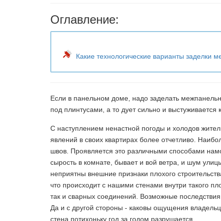
Оглавление:
Какие технологические варианты заделки м
Если в панельном доме, надо заделать межпанель
под плинтусами, а то дует сильно и выстуживается 
С наступлением ненастной погоды и холодов жите
явлений в своих квартирах более отчетливо. Наиб
швов. Проявляется это различными способами намо
сырость в комнате, бывает и вой ветра, и шум улиц
неприятны внешние признаки плохого строительства 
что происходит с нашими стенами внутри такого п
так и сварных соединений. Возможные последствия 
Да и с другой стороны - каковы ощущения владельца
стена потихоньку год за годом разрушается.