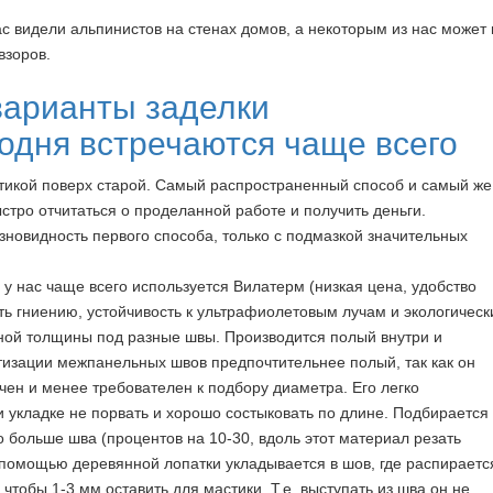
ас видели альпинистов на стенах домов, а некоторым из нас может 
взоров.
варианты заделки
одня встречаются чаще всего
икой поверх старой. Самый распространенный способ и самый же
стро отчитаться о проделанной работе и получить деньги.
зновидность первого способа, только с подмазкой значительных
у нас чаще всего используется Вилатерм (низкая цена, удобство
ь гниению, устойчивость к ультрафиолетовым лучам и экологическ
зной толщины под разные швы. Производится полый внутри и
етизации межпанельных швов предпочтительнее полый, так как он
чен и менее требователен к подбору диаметра. Его легко
 укладке не порвать и хорошо состыковать по длине. Подбирается
 больше шва (процентов на 10-30, вдоль этот материал резать
с помощью деревянной лопатки укладывается в шов, где распираетс
чтобы 1-3 мм оставить для мастики. Т.е. выступать из шва он не