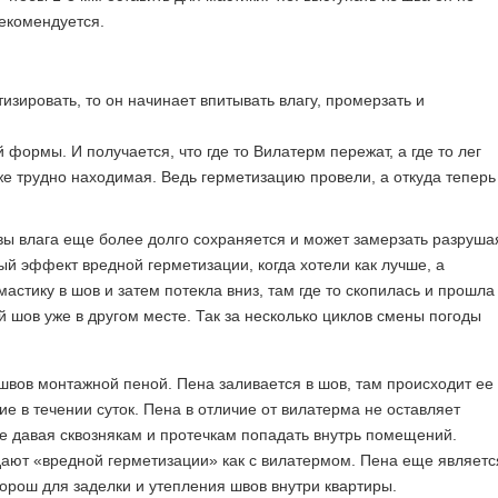
рекомендуется.
изировать, то он начинает впитывать влагу, промерзать и
формы. И получается, что где то Вилатерм пережат, а где то лег
же трудно находимая. Ведь герметизацию провели, а откуда теперь
вы влага еще более долго сохраняется и может замерзать разруша
й эффект вредной герметизации, когда хотели как лучше, а
астику в шов и затем потекла вниз, там где то скопилась и прошла
й шов уже в другом месте. Так за несколько циклов смены погоды
швов монтажной пеной. Пена заливается в шов, там происходит ее
е в течении суток. Пена в отличие от вилатерма не оставляет
не давая сквознякам и протечкам попадать внутрь помещений.
дают «вредной герметизации» как с вилатермом. Пена еще являетс
орош для заделки и утепления швов внутри квартиры.