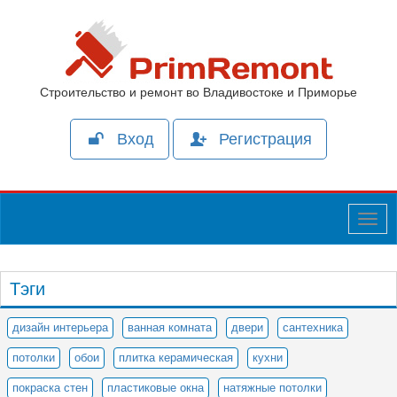
Строительство и ремонт во Владивостоке и Приморье
Вход
Регистрация
Togg
navig
Тэги
дизайн интерьера
ванная комната
двери
сантехника
потолки
обои
плитка керамическая
кухни
покраска стен
пластиковые окна
натяжные потолки